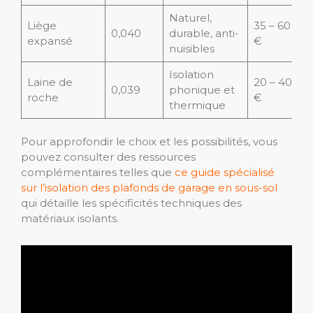
Naturel,
Liège
35 – 60
0,040
durable, anti-
expansé
€
nuisibles
Isolation
Laine de
20 – 40
0,039
phonique et
roche
€
thermique
Pour approfondir le choix et les possibilités, vous
pouvez consulter des ressources
complémentaires telles que
ce guide spécialisé
sur l’isolation des plafonds de garage en sous-sol
qui détaille les spécificités techniques des
matériaux isolants.