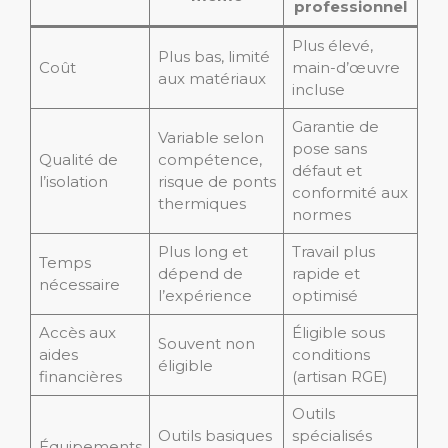
professionnel
Plus élevé,
Plus bas, limité
Coût
main-d’œuvre
aux matériaux
incluse
Garantie de
Variable selon
pose sans
Qualité de
compétence,
défaut et
l’isolation
risque de ponts
conformité aux
thermiques
normes
Plus long et
Travail plus
Temps
dépend de
rapide et
nécessaire
l’expérience
optimisé
Accès aux
Éligible sous
Souvent non
aides
conditions
éligible
financières
(artisan RGE)
Outils
Outils basiques
spécialisés
Équipements