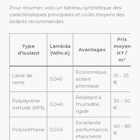
Pour résumer, voici un tableau synthétique des
caractéristiques principales et coûts moyens des
isolants recommandés :
Prix
Type
Lambda
moyen
Avantages
d’isolant
(W/m.K)
HT /
m²
Économique,
Laine de
15 – 25
0,045
isolant
verre
€
phonique
Résistant à
Polystyrène
30 – 50
0,040
l’humidité,
extrudé (XPS)
€
rigide
Excellente
40 – 80
Polyuréthane
0,034
performance,
€
étanchéité