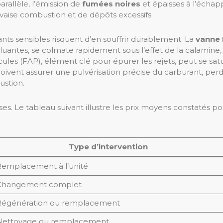
rallèle, l’émission de
fumées noires
et épaisses à l’échap
vaise combustion et de dépôts excessifs.
s sensibles risquent d’en souffrir durablement. La
vanne
uantes, se colmate rapidement sous l’effet de la calamin
ticules (FAP), élément clé pour épurer les rejets, peut se sa
qui doivent assurer une pulvérisation précise du carburant, 
stion.
ses. Le tableau suivant illustre les prix moyens constatés
Type d’intervention
emplacement à l’unité
Changement complet
Régénération ou remplacement
Nettoyage ou remplacement