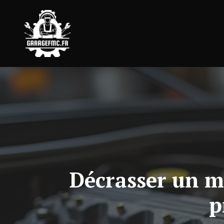
Aller
au
contenu
Décrasser un mo
p