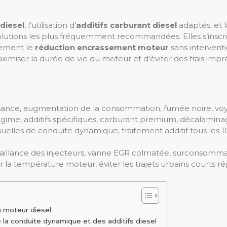
diesel
, l’utilisation d’
additifs carburant diesel
adaptés, et l
solutions les plus fréquemment recommandées. Elles s’ins
ivement le
réduction encrassement moteur
sans intervent
imiser la durée de vie du moteur et d’éviter des frais imp
sance, augmentation de la consommation, fumée noire, vo
gime, additifs spécifiques, carburant premium, décalamina
lles de conduite dynamique, traitement additif tous les 1
aillance des injecteurs, vanne EGR colmatée, surconsommat
 la température moteur, éviter les trajets urbains courts r
 moteur diesel
 la conduite dynamique et des additifs diesel