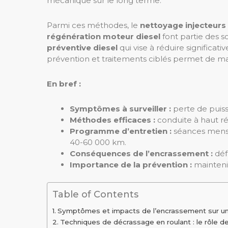
mécanique sur le long terme.
Parmi ces méthodes, le
nettoyage injecteurs 
régénération moteur diesel
font partie des 
préventive diesel
qui vise à réduire significat
prévention et traitements ciblés permet de max
En bref :
Symptômes à surveiller :
perte de puis
Méthodes efficaces :
conduite à haut ré
Programme d’entretien :
séances mensue
40-60 000 km.
Conséquences de l’encrassement :
déf
Importance de la prévention :
maintenir
Table of Contents
Symptômes et impacts de l’encrassement sur un
Techniques de décrassage en roulant : le rôle de