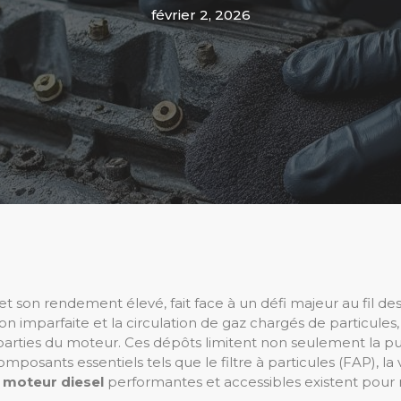
février 2, 2026
t son rendement élevé, fait face à un défi majeur au fil d
 imparfaite et la circulation de gaz chargés de particule
s parties du moteur. Ces dépôts limitent non seulement la 
osants essentiels tels que le filtre à particules (FAP), la
 moteur diesel
performantes et accessibles existent pour r