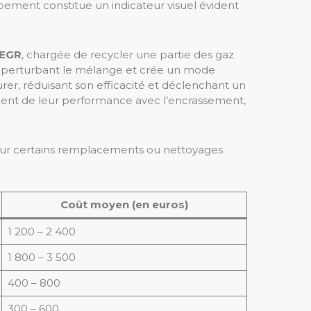
pement constitue un indicateur visuel évident
 EGR
, chargée de recycler une partie des gaz
e, perturbant le mélange et crée un mode
turer, réduisant son efficacité et déclenchant un
perdent de leur performance avec l’encrassement,
 pour certains remplacements ou nettoyages
Coût moyen (en euros)
1 200 – 2 400
1 800 – 3 500
400 – 800
300 – 600