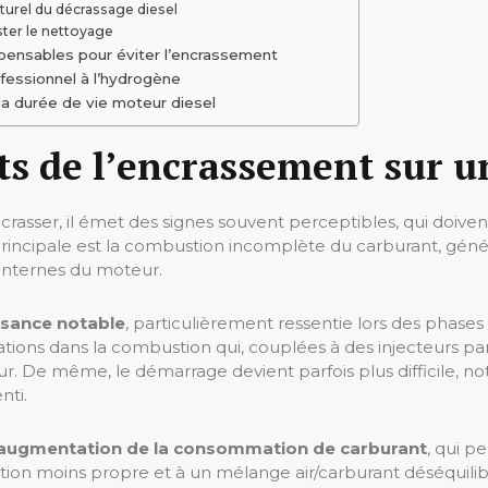
turel du décrassage diesel
ster le nettoyage
spensables pour éviter l’encrassement
essionnel à l’hydrogène
a durée de vie moteur diesel
s de l’encrassement sur u
asser, il émet des signes souvent perceptibles, qui doiven
rincipale est la combustion incomplète du carburant, géné
 internes du moteur.
ssance notable
, particulièrement ressentie lors des phases
ions dans la combustion qui, couplées à des injecteurs pa
ur. De même, le démarrage devient parfois plus difficile, 
nti.
augmentation de la consommation de carburant
, qui p
n moins propre et à un mélange air/carburant déséquilibré,