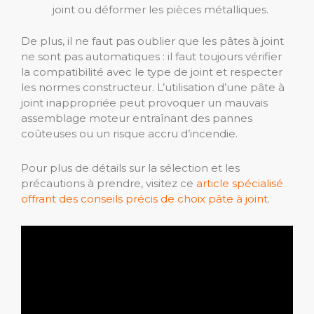
joint ou déformer les pièces métalliques.
De plus, il ne faut pas oublier que les pâtes à joint
ne sont pas automatiques : il faut toujours vérifier
la compatibilité avec le type de joint et respecter
les normes constructeur. L’utilisation d’une pâte à
joint inappropriée peut provoquer un mauvais
assemblage moteur entraînant des pannes
coûteuses ou un risque accru d’incendie.
Pour plus de détails sur la sélection et les
précautions à prendre, visitez ce
article spécialisé
offrant des conseils précis de choix pâte à joint
.