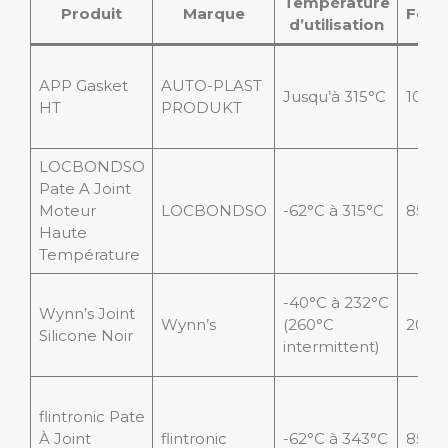
Température
Produit
Marque
Form
d’utilisation
APP Gasket
AUTO-PLAST
Jusqu’à 315°C
105 g
HT
PRODUKT
LOCBONDSO
Pate A Joint
Moteur
LOCBONDSO
-62°C à 315°C
85 g
Haute
Température
-40°C à 232°C
Wynn’s Joint
Wynn’s
(260°C
200 
Silicone Noir
intermittent)
flintronic Pate
À Joint
flintronic
-62°C à 343°C
85 m