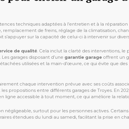
nces techniques adaptées à l’entretien et à la réparation 
nge, remplacement de freins, réglage de la climatisation, 
it s’appuyer sur la capacité de celui-ci à intervenir sur di
ervice de qualité
. Cela inclut la clarté des interventions, l
e. Les garages disposant d’une
garantie garage
offrent un 
détachées utilisées et la main-d’œuvre, ce qui évite que d
 clairement chaque intervention prévue avec ses coûts assoc
s propositions entre différents garages de Troyes. En 2026
 en ligne accessible à tout moment, ce qui améliore la relatio
 non négligeable, surtout pour les personnes actives. Certai
aires étendues du lundi au samedi, facilitant la prise en ch