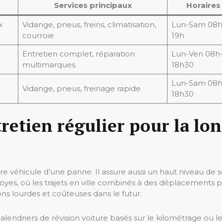
Services principaux
Horaires
x
Vidange, pneus, freins, climatisation,
Lun-Sam 08h
courroie
19h
Entretien complet, réparation
Lun-Ven 08h
multimarques
18h30
Lun-Sam 08h
Vidange, pneus, freinage rapide
18h30
retien régulier pour la lon
otre véhicule d’une panne. Il assure aussi un haut niveau d
es, où les trajets en ville combinés à des déplacements pé
ons lourdes et coûteuses dans le futur.
calendriers de révision voiture basés sur le kilométrage ou le