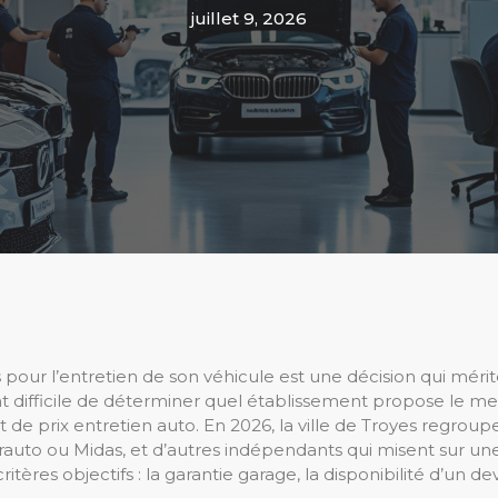
juillet 9, 2026
pour l’entretien de son véhicule est une décision qui mérite 
uvent difficile de déterminer quel établissement propose le
de prix entretien auto. En 2026, la ville de Troyes regroupe
uto ou Midas, et d’autres indépendants qui misent sur un
ritères objectifs : la garantie garage, la disponibilité d’un 