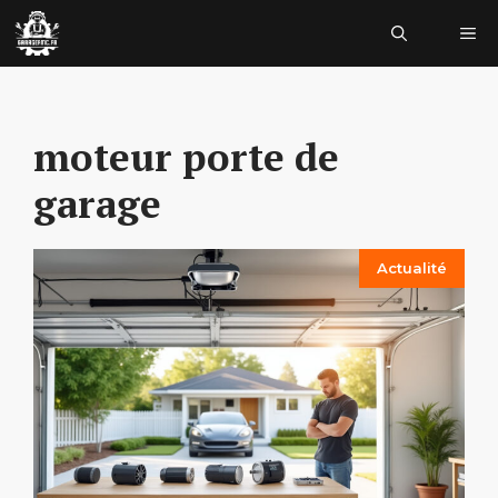
Aller
Me
au
contenu
moteur porte de
garage
Actualité