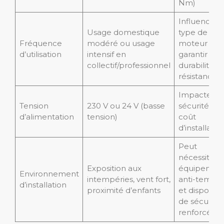
Nm)
Influence le
Usage domestique
type de
Fréquence
modéré ou usage
moteur pou
d’utilisation
intensif en
garantir
collectif/professionnel
durabilité et
résistance
Impacte la
Tension
230 V ou 24 V (basse
sécurité et 
d’alimentation
tension)
coût
d’installatio
Peut
nécessiter
Exposition aux
équipemen
Environnement
intempéries, vent fort,
anti-tempê
d’installation
proximité d’enfants
et dispositif
de sécurité
renforcés