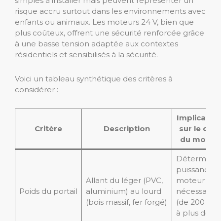
simples à installer mais peuvent représenter un
risque accru surtout dans les environnements avec
enfants ou animaux. Les moteurs 24 V, bien que
plus coûteux, offrent une sécurité renforcée grâce
à une basse tension adaptée aux contextes
résidentiels et sensibilisés à la sécurité.
Voici un tableau synthétique des critères à
considérer :
Implicatio
Critère
Description
sur le choi
du moteu
Détermine 
puissance 
Allant du léger (PVC,
moteur
Poids du portail
aluminium) au lourd
nécessaire
(bois massif, fer forgé)
(de 200 Nm
à plus de 4