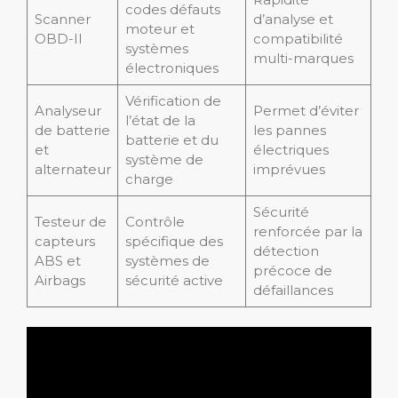
codes défauts
Scanner
d’analyse et
moteur et
OBD-II
compatibilité
systèmes
multi-marques
électroniques
Vérification de
Analyseur
Permet d’éviter
l’état de la
de batterie
les pannes
batterie et du
et
électriques
système de
alternateur
imprévues
charge
Sécurité
Testeur de
Contrôle
renforcée par la
capteurs
spécifique des
détection
ABS et
systèmes de
précoce de
Airbags
sécurité active
défaillances